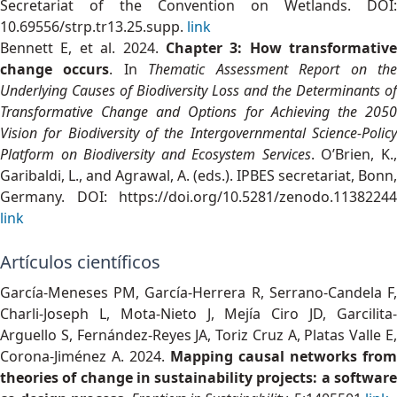
Secretariat of the Convention on Wetlands. DOI:
10.69556/strp.tr13.25.supp.
link
Bennett E, et al. 2024.
Chapter 3: How transformative
change occurs
. In
Thematic Assessment Report on th
Underlying Causes of Biodiversity Loss and the Determinants of
Transformative Change and Options for Achieving the 2050
Vision for Biodiversity of the Intergovernmental Science-Policy
Platform on Biodiversity and Ecosystem Services
. O’Brien, K.
Garibaldi, L., and Agrawal, A. (eds.). IPBES secretariat, Bonn,
Germany. DOI: https://doi.org/10.5281/zenodo.11382244
link
Artículos científicos
García-Meneses PM, García-Herrera R, Serrano-Candela F,
Charli-Joseph L, Mota-Nieto J, Mejía Ciro JD, Garcilita-
Arguello S, Fernández-Reyes JA, Toriz Cruz A, Platas Valle E,
Corona-Jiménez A. 2024.
Mapping causal networks from
theories of change in sustainability projects: a software