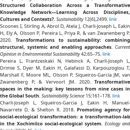
Structured Collaboration Across a Transformative
Knowledge Network—Learning Across Disciplines,
Cultures and Contexts?
.
Sustainability
12(6),2499.
link
Scoones I, Stirling A, Abrol D, Atela J, Charli-Joseph L, Eakin
H, Ely A, Olsson P, Pereira L, Priya R, & van Zwanenberg P.
2020.
Transformations to sustainability: combining
structural, systemic and enabling approaches
.
Curren
Opinion in Environmental Sustainability
42:65–75.
link
Pereira L, Frantzeskaki N, Hebinck A, Charli-Joseph L,
Drimie S, Dyer M, Eakin H, Galafassi D, Karpouzoglou T,
Marshall F, Moore ML, Olsson P, Siqueiros-García JM, van
Zwanenberg P, & Vervoort JM. 2020.
Transformative
spaces in the making: key lessons from nine cases in
the Global South
.
Sustainability Science
15:161–178.
link
Charli-Joseph L, Siqueiros-Garcia J, Eakin H, Manuel-
Navarrete D, & Shelton R. 2018.
Promoting agency for
social-ecological transformation: a transformation-lab
in the Xochimilco social-ecological system
.
Ecology an