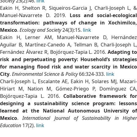
Society
23(2):46.
link
Eakin H, Shelton R, Siqueiros-Garcia J, Charli-Joseph L, &
Manuel-Navarrete D. 2019.
Loss and social-ecologica
transformation: pathways of change in Xochimilco,
Mexico
.
Ecology and Society
24(3):15.
link
Eakin H, Lerner AM, Manuel-Navarrete D, Hernández
Aguilar B, Martínez-Canedo A, Tellman B, Charli-Joseph L,
Fernández Álvarez R, Bojórquez-Tapia L. 2016.
Adapting t
risk and perpetuating poverty: Household’s strategies
for managing flood risk and water scarcity in Mexico
City
.
Environmental Science & Policy
66:324-333.
link
Charli-Joseph L, Escalante AE, Eakin H, Solares MJ, Mazari-
Hiriart M, Nation M, Gómez-Priego P, Domínguez CA,
Bojórquez-Tapia L. 2016.
Collaborative framework for
designing a sustainability science program: lessons
learned at the National Autonomous University of
Mexico
.
International Journal of Sustainability in Highe
Education
17(2).
link