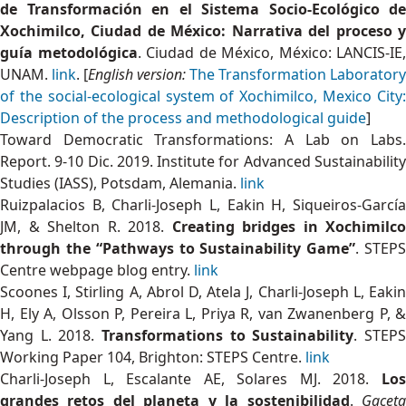
de Transformación en el Sistema Socio-Ecológico de
Xochimilco, Ciudad de México: Narrativa del proceso y
guía metodológica
. Ciudad de México, México: LANCIS-IE,
UNAM.
link
. [
English version:
The Transformation Laboratory
of the social-ecological system of Xochimilco, Mexico City:
Description of the process and methodological guide
]
Toward Democratic Transformations: A Lab on Labs.
Report. 9-10 Dic. 2019. Institute for Advanced Sustainability
Studies (IASS), Potsdam, Alemania.
link
Ruizpalacios B, Charli-Joseph L, Eakin H, Siqueiros-García
JM, & Shelton R. 2018.
Creating bridges in Xochimilco
through the “Pathways to Sustainability Game”
. STEP
Centre webpage blog entry.
link
Scoones I, Stirling A, Abrol D, Atela J, Charli-Joseph L, Eakin
H, Ely A, Olsson P, Pereira L, Priya R, van Zwanenberg P, &
Yang L. 2018.
Transformations to Sustainability
. STEP
Working Paper 104, Brighton: STEPS Centre.
link
Charli-Joseph L, Escalante AE, Solares MJ. 2018.
Los
grandes retos del planeta y la sostenibilidad
.
Gacet