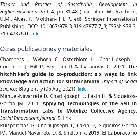
Theory and Practice of Sustainable Development in
Higher Education
, Vol. 4, pp 31-48 (Leal Filho, W., Azeiteiro
U.M., Alves, F., Molthan-Hill, P., ed). Springer International
Publishing. DOI: 10.1007/978-3-319-47877-7_3; ISSN: 978-3-
319-47876-0.
link
Otras publicaciones y materiales
Chambers J, Wyborn C, Österblom H, Charli-Joseph L,
Cockburn J, Hill R, Brennan R & Cvitanovic C. 2021.
The
hitchhiker’s guide to co-production: six ways to link
knowledge and action for sustainability
.
Impact of Socia
Sciences
Blog entry (06 Aug 2021).
link
Manuel-Navarrete D, Charli-Joseph L, Eakin H, & Siqueiros-
Garcia JM. 2021.
Applying Technologies of the Self in
Transformation Labs to Mobilize Collective Agency
.
Social Innovations Journal
, 5.
link
Ruizpalacios B, Charli-Joseph L, Eakin H, Siqueiros-García
JM, Manuel-Navarrete D, & Shelton R. 2019.
El Laboratorio