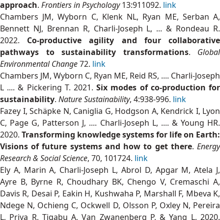
approach
.
Frontiers in Psychology
13:911092.
link
Chambers JM, Wyborn C, Klenk NL, Ryan ME, Serban A,
Bennett NJ, Brennan R, Charli-Joseph L, ... & Rondeau R.
2022.
Co-productive agility and four collaborativ
pathways to sustainability transformations
.
Global
Environmental Change
72.
link
Chambers JM, Wyborn C, Ryan ME, Reid RS, .... Charli-Joseph
L .... & Pickering T. 2021.
Six modes of co-production fo
sustainability
.
Nature Sustainability
, 4:938-996.
link
Fazey I, Schäpke N, Caniglia G, Hodgson A, Kendrick I, Lyon
C, Page G, Patterson J, .... Charli-Joseph L, .... & Young HR.
2020.
Transforming knowledge systems for life on Earth:
Visions of future systems and how to get there
.
Energ
Research & Social Science
, 70, 101724.
link
Ely A, Marin A, Charli-Joseph L, Abrol D, Apgar M, Atela J,
Ayre B, Byrne R, Choudhary BK, Chengo V, Cremaschi A,
Davis R, Desai P, Eakin H, Kushwaha P, Marshall F, Mbeva K,
Ndege N, Ochieng C, Ockwell D, Olsson P, Oxley N, Pereira
L, Priya R, Tigabu A, Van Zwanenberg P, & Yang L. 2020.