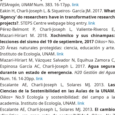
FESAragón, UNAM
Num. 383. 16-17pp.
link
Eakin H, Charli-Joseph L. & Siqueiros- García JM. 2017.
What
‘Agency’ do researchers have in transformative research
projects?
. STEPS Centre webpage blog entry.
link
Pérez-Belmont P, Charli-Joseph L, Valiente-Riveros E,
Mazari-Hiriart M. 2018.
Xochimilco y sus chinampas:
lecciones del sismo del 19 de septiembre, 2017
Oikos=
No
20 Áreas naturales protegidas: ciencia, educación y arte.
Instituto de Ecología, UNAM.
link
Mazari-Hiriart M, Vázquez Salvador N, Equihua Zamora C,
Espinosa García AC, Charli-Joseph L. 2017.
Agua segur
durante un estado de emergencia
.
H20 Gestión del Agua
Num. 16. 14-20pp.
link
Escalante AE, Charli-Joseph L, Solares MJ. 2013.
Las
Ciencias de la Sostenibilidad en las Aulas de la UNAM
.
Oikos=
No.9 Ecología y sostenibilidad: del campo a la
academia. Instituto de Ecología, UNAM.
link
Escalante AE, Charli-Joseph L, Solares MJ. 2013.
El cambio