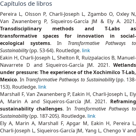
Capítulos de libros
Pereira L, Olsson P, Charli-Joseph L, Zgambo O, Oxley N,
Van Zwanenberg P, Siqueiros-García JM & Ely A. 2021.
Transdisciplinary methods and T-Labs as
transformative spaces for innovation in social-
ecological systems
. In
Transformative Pathways t
Sustainability
(pp. 53-64). Routledge.
link
Eakin H, Charli-Joseph L, Shelton R, Ruizpalacios B, Manuel-
Navarrete D and Siqueiros-García JM. 2021.
Wetlands
under pressure: The experience of the Xochimilco T-Lab,
Mexico
. In
Transformative Pathways to Sustainability
(pp. 138
153). Routledge.
link
Marshall F, Van Zwanenberg P, Eakin H, Charli-Joseph L, Ely
A, Marin A and Siqueiros-García JM. 2021.
Reframing
sustainability challenges
. In
Transformative Pathways t
Sustainability
(pp. 187-205). Routledge.
link
Ely A, Marin A, Marshall F, Apgar M, Eakin H, Pereira L,
Charli-Joseph L, Siqueiros-García JM, Yang L, Chengo V and