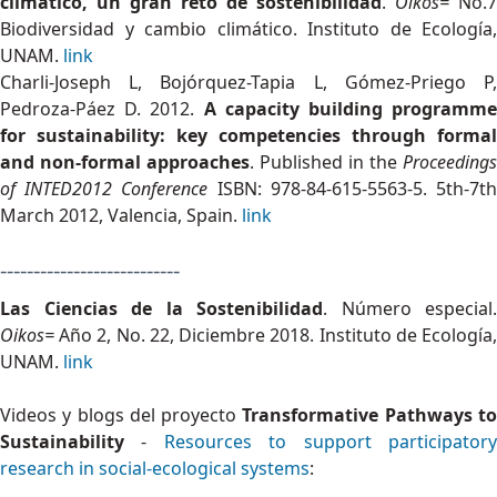
climático, un gran reto de sostenibilidad
.
Oikos=
No.7
Biodiversidad y cambio climático. Instituto de Ecología,
UNAM.
link
Charli-Joseph L, Bojórquez-Tapia L, Gómez-Priego P,
Pedroza-Páez D. 2012.
A capacity building programme
for sustainability: key competencies through formal
and non-formal approaches
. Published in the
Proceedings
of INTED2012 Conference
ISBN: 978-84-615-5563-5. 5th-7t
March 2012, Valencia, Spain.
link
---------------------------
Las Ciencias de la Sostenibilidad
. Número especial.
Oikos=
Año 2, No. 22, Diciembre 2018. Instituto de Ecología,
UNAM.
link
Videos y blogs del proyecto
Transformative Pathways t
Sustainability
-
Resources to support participator
research in social-ecological systems
: