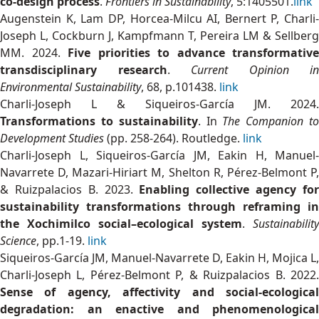
co-design process
.
Frontiers in Sustainability
, 5:1405501.
link
Augenstein K, Lam DP, Horcea-Milcu AI, Bernert P, Charli-
Joseph L, Cockburn J, Kampfmann T, Pereira LM & Sellberg
MM. 2024.
Five priorities to advance transformative
transdisciplinary research
.
Current Opinion in
Environmental Sustainability
, 68, p.101438.
link
Charli-Joseph L & Siqueiros-García JM. 2024.
Transformations to sustainability
. In
The Companion t
Development Studies
(pp. 258-264). Routledge.
link
Charli-Joseph L, Siqueiros-García JM, Eakin H, Manuel-
Navarrete D, Mazari-Hiriart M, Shelton R, Pérez-Belmont P,
& Ruizpalacios B. 2023.
Enabling collective agency fo
sustainability transformations through reframing in
the Xochimilco social–ecological system
.
Sustainability
Science
, pp.1-19.
link
Siqueiros-García JM, Manuel-Navarrete D, Eakin H, Mojica L,
Charli-Joseph L, Pérez-Belmont P, & Ruizpalacios B. 2022.
Sense of agency, affectivity and social-ecological
degradation: an enactive and phenomenological