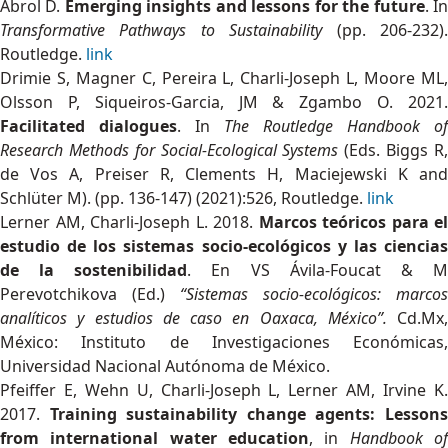
Abrol D.
Emerging insights and lessons for the future
. I
Transformative Pathways to Sustainability
(pp. 206-232)
Routledge.
link
Drimie S, Magner C, Pereira L, Charli-Joseph L, Moore ML,
Olsson P, Siqueiros-Garcia, JM & Zgambo O. 2021.
Facilitated dialogues
. In
The Routledge Handbook of
Research Methods for Social-Ecological Systems
(Eds. Biggs R
de Vos A, Preiser R, Clements H, Maciejewski K and
Schlüter M). (pp. 136-147) (2021):526, Routledge.
link
Lerner AM, Charli-Joseph L. 2018.
Marcos teóricos para el
estudio de los sistemas socio-ecológicos y las ciencias
de la sostenibilidad
. En VS Ávila-Foucat & 
Perevotchikova (Ed.)
“Sistemas socio-ecológicos: marcos
analíticos y estudios de caso en Oaxaca, México”.
Cd.Mx,
México: Instituto de Investigaciones Económicas,
Universidad Nacional Autónoma de México.
Pfeiffer E, Wehn U, Charli-Joseph L, Lerner AM, Irvine K.
2017.
Training sustainability change agents: Lesson
from international water education
, in
Handbook o